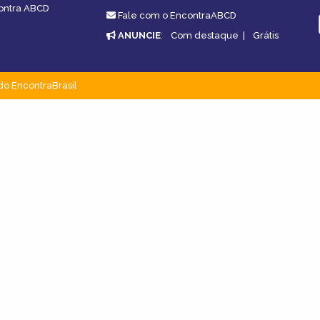
contra ABCD
Fale com o EncontraABCD
ANUNCIE
:
Com destaque
|
Grátis
do EncontraBrasil