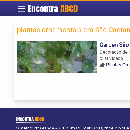
Encontra
ABCD
plantas ornamentais em São Caetan
Garden São
Decoração de j
criatividade.
Plantas Or
ENCONTRA
ABCD
O melhor do Grande ABCD num só lugar! Dicas, onde ir, o que 