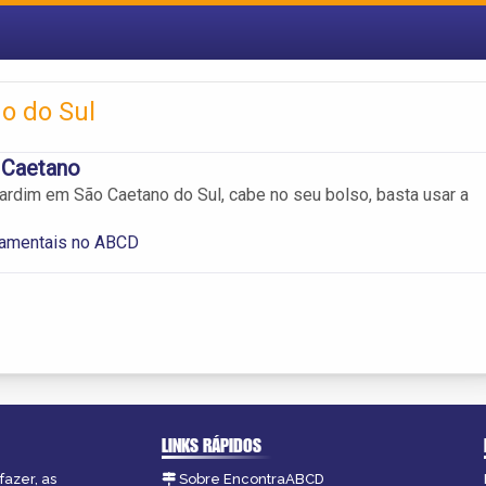
o do Sul
 Caetano
ardim em São Caetano do Sul, cabe no seu bolso, basta usar a
namentais no ABCD
LINKS RÁPIDOS
fazer, as
Sobre EncontraABCD