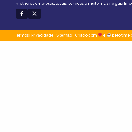
melhores empresas, locais, serviços e muito mais no guia En
Termos
|
Privacidade
|
Sitemap
Criado com
e
pelo time 