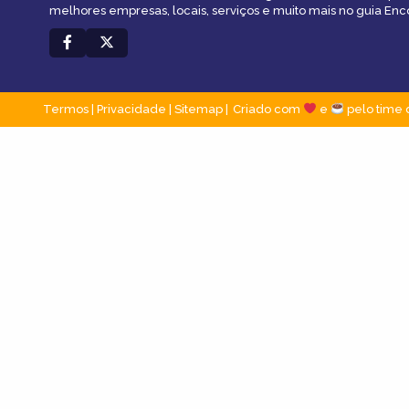
melhores empresas, locais, serviços e muito mais no guia En
Termos
|
Privacidade
|
Sitemap
Criado com
e
pelo time 