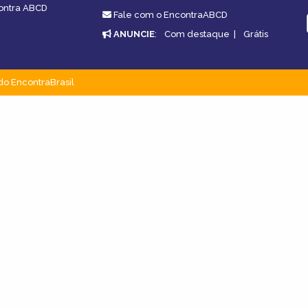
contra ABCD
Fale com o EncontraABCD
ANUNCIE
:
Com destaque
|
Grátis
do EncontraBrasil