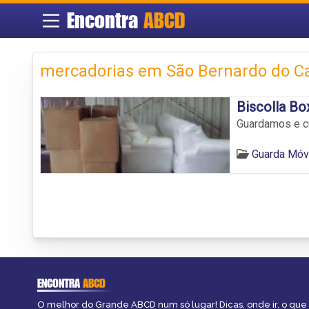
Encontra
ABCD
mercadorias em São Bernardo do 
Biscolla Bo
Guardamos e c
Guarda Móv
ENCONTRA
ABCD
O melhor do Grande ABCD num só lugar! Dicas, onde ir, o que 