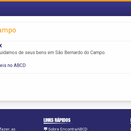
Campo
x
uidamos de seus bens em São Bernardo do Campo.
eis no ABCD
LINKS RÁPIDOS
fazer, as
Sobre EncontraABCD