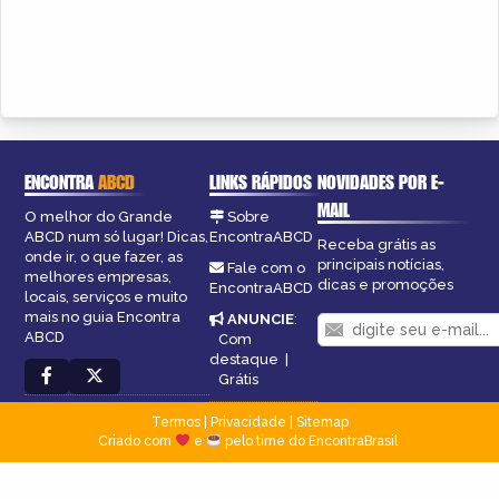
ENCONTRA
ABCD
LINKS RÁPIDOS
NOVIDADES POR E-
MAIL
O melhor do Grande
Sobre
ABCD num só lugar! Dicas,
EncontraABCD
Receba grátis as
onde ir, o que fazer, as
principais notícias,
Fale com o
melhores empresas,
dicas e promoções
EncontraABCD
locais, serviços e muito
mais no guia Encontra
ANUNCIE
:
ABCD
Com
destaque
|
Grátis
Termos
|
Privacidade
|
Sitemap
Criado com
e
pelo time do EncontraBrasil