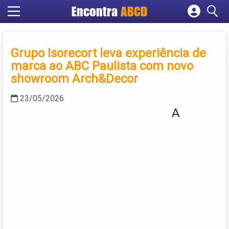
Encontra
ABCD
Cadastrar empresa
Fazer login
Grupo Isorecort leva experiência de
Criar conta
marca ao ABC Paulista com novo
showroom Arch&Decor
23/05/2026
A