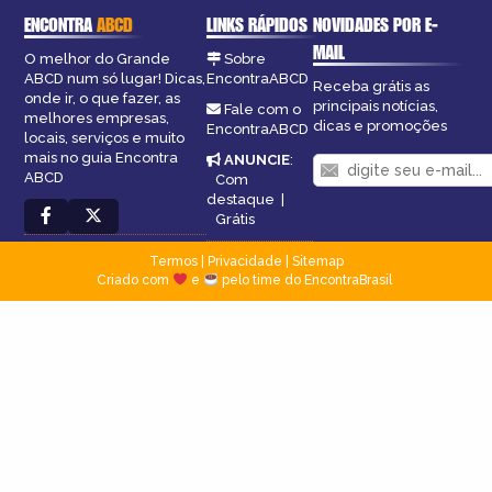
ENCONTRA
ABCD
LINKS RÁPIDOS
NOVIDADES POR E-
MAIL
O melhor do Grande
Sobre
ABCD num só lugar! Dicas,
EncontraABCD
Receba grátis as
onde ir, o que fazer, as
principais notícias,
Fale com o
melhores empresas,
dicas e promoções
EncontraABCD
locais, serviços e muito
mais no guia Encontra
ANUNCIE
:
ABCD
Com
destaque
|
Grátis
Termos
|
Privacidade
|
Sitemap
Criado com
e
pelo time do EncontraBrasil